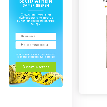
Браво-0.81
А
БЕСПЛАТНЫЙ
ЗАМЕР ДВЕРЕЙ
Cream Pro
Специалист компании
«Labradoors» с точностью
выполнит все необходимые
замеры:
нажимая на кнопку вы соглашаетесь
на обрабоку
персональных данных
5 970
₽