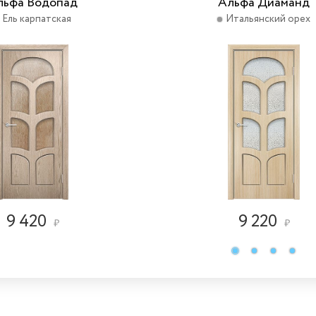
льфа Водопад
Альфа Диаманд
Ель карпатская
Итальянский орех
9 420
9 220
₽
₽