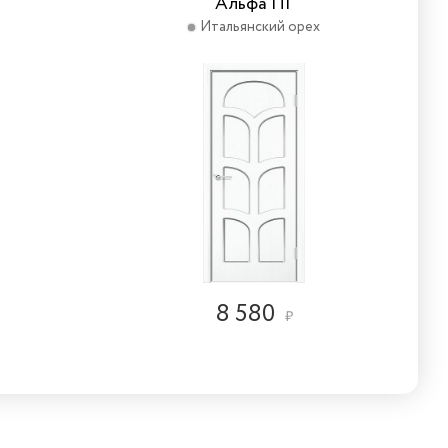
Альфа ПГ
Итальянский орех
8 580
₽