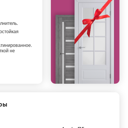
лнитель.
ткой не
ры