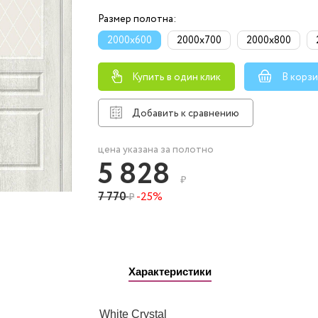
Размер полотна:
2000x600
2000x700
2000x800
Купить в один клик
В корз
Добавить к сравнению
цена указана за полотно
5 828
₽
7 770
-25%
₽
Характеристики
White Сrystal