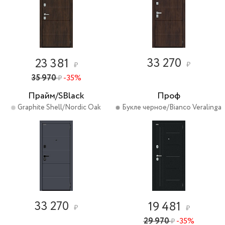
33 270
23 381
₽
₽
35 970
-35%
₽
Прайм/SBlack
Проф
Graphite Shell/Nordic Oak
Букле черное/Bianco Veralinga
33 270
19 481
₽
₽
29 970
-35%
₽