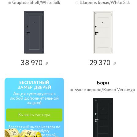
Graphite Shell/White Silk
Шагрень белая/White Silk
38 970
29 370
₽
₽
Борн
БЕСПЛАТНЫЙ
ЗАМЕР ДВЕРЕЙ
Букле черное/Bianco Veralinga
Акция суммируется с
любой дополнительной
акцией
Вызвать мастера
Бесплатный выезд мастера по
Санкт Петербургу
+10 км по Ленинградской