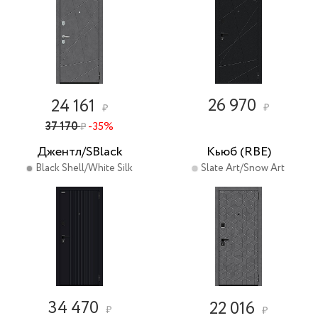
26 970
24 161
₽
₽
37 170
-35%
₽
Джентл/SBlack
Кьюб (RBE)
Black Shell/White Silk
Slate Art/Snow Art
34 470
22 016
₽
₽