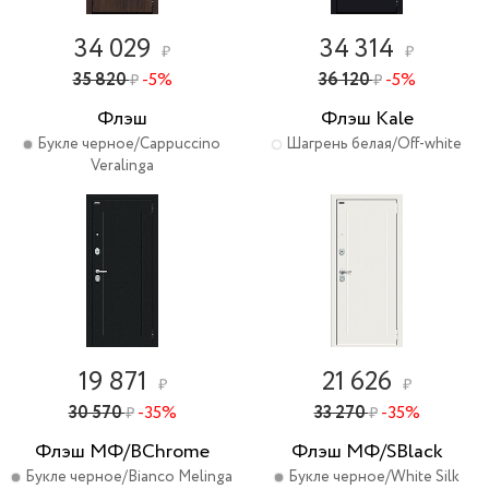
34 029
34 314
₽
₽
35 820
-5%
36 120
-5%
₽
₽
Флэш
Флэш Kale
Букле черное/Cappuccino
Шагрень белая/Off-white
Veralinga
19 871
21 626
₽
₽
30 570
-35%
33 270
-35%
₽
₽
Флэш МФ/BChrome
Флэш МФ/SBlack
Букле черное/Bianco Melinga
Букле черное/White Silk