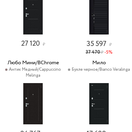
27 120
35 597
₽
₽
37 470
-5%
₽
Любо Мини/BChrome
Мило
Антик Медный/Cappuccino
Букле черное/Bianco Veralinga
Melinga