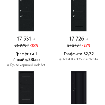
17 531
17 726
₽
₽
26 970
-35%
27 270
-35%
₽
₽
Граффити-1
Граффити-32/32
Инсайд/SBlack
Total Black/Super White
Букле черное/Look Art