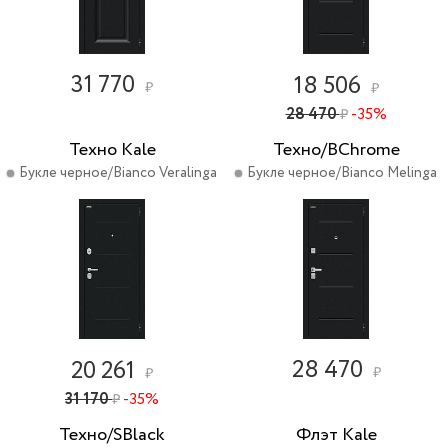
31 770
18 506
₽
₽
28 470
-35%
₽
Техно Kale
Техно/BChrome
Букле черное/Bianco Veralinga
Букле черное/Bianco Melinga
28 470
20 261
₽
₽
31 170
-35%
₽
Техно/SBlack
Флэт Kale