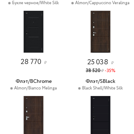
Букле черное/White Silk
Almon/Cappuccino Veralinga
28 770
25 038
₽
₽
38 520
-35%
₽
Флэт/BChrome
Флэт/SBlack
Almon/Bianco Melinga
Black Shell/White Silk