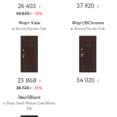
37 920
26 403
₽
₽
40 620
-35%
₽
Форт Kale
Форт/BChrome
Almon/Nordic Oak
Almon/Nordic Oak
34 020
23 868
₽
₽
36 720
-35%
₽
Эво/SBlack
Black Shell-Wotan Oak/White
Silk