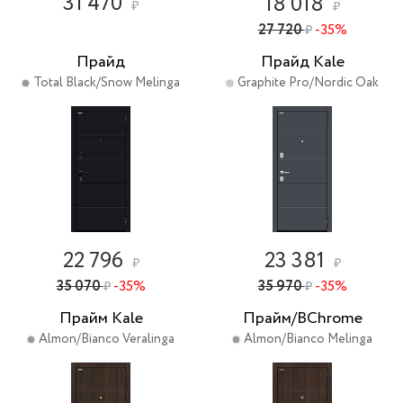
31 470
18 018
₽
₽
27 720
-35%
₽
Прайд
Прайд Kale
Total Black/Snow Melinga
Graphite Pro/Nordic Oak
22 796
23 381
₽
₽
35 070
-35%
35 970
-35%
₽
₽
Прайм Kale
Прайм/BChrome
Almon/Bianco Veralinga
Almon/Bianco Melinga