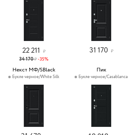
31 170
22 211
₽
₽
34 170
-35%
₽
Некст МФ/SBlack
Пик
Букле черное/White Silk
Букле черное/Casablanca