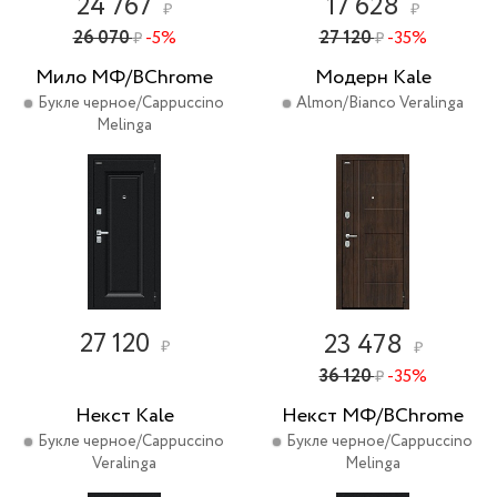
24 767
17 628
₽
₽
26 070
-5%
27 120
-35%
₽
₽
Мило МФ/BChrome
Модерн Kale
Букле черное/Cappuccino
Almon/Bianco Veralinga
Melinga
27 120
23 478
₽
₽
36 120
-35%
₽
Некст Kale
Некст МФ/BChrome
Букле черное/Cappuccino
Букле черное/Cappuccino
Veralinga
Melinga