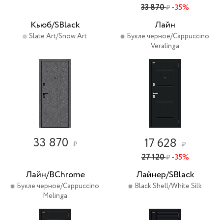
33 870
-35%
₽
Кьюб/SBlack
Лайн
Slate Art/Snow Art
Букле черное/Cappuccino
Veralinga
33 870
17 628
₽
₽
27 120
-35%
₽
Лайн/BChrome
Лайнер/SBlack
Букле черное/Cappuccino
Black Shell/White Silk
Melinga