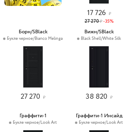
области
17 726
₽
27 270
-35%
₽
Борн/SBlack
Вижн/SBlack
Букле черное/Bianco Melinga
Black Shell/White Silk
27 270
38 820
₽
₽
Граффити-1
Граффити-1 Инсайд
Букле черное/Look Art
Букле черное/Look Art