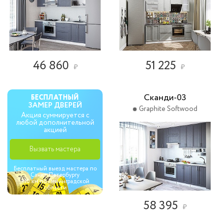
46 860
51 225
₽
₽
Сканди-03
БЕСПЛАТНЫЙ
ЗАМЕР ДВЕРЕЙ
Graphite Softwood
Акция суммируется с
любой дополнительной
акцией
Вызвать мастера
Бесплатный выезд мастера по
Санкт Петербургу
+10 км по Ленинградской
области
58 395
₽