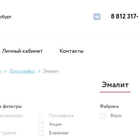
8 812 317
рбург
Личный кабинет
Контакты
а
Деко рейка
Эмалит
Эмалит
е фильтры
Фабрика
ые размеры
Популярное
Bravo
Акции
 туалета
В наличии