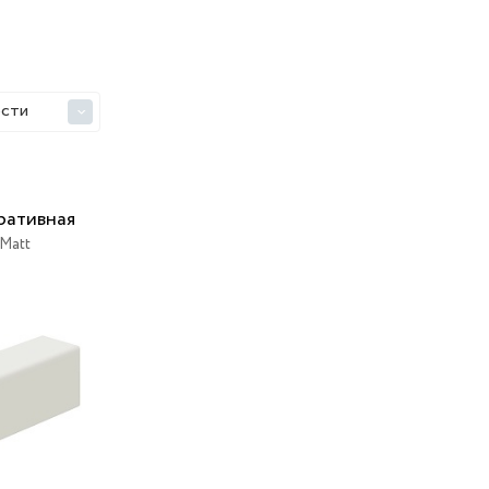
ости
>
ративная
Matt