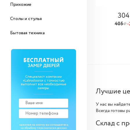
Прихожие
30
Столы и стулья
405
-
₽
Бытовая техника
БЕСПЛАТНЫЙ
ЗАМЕР ДВЕРЕЙ
Специалист компании
«Labradoors» с точностью
выполнит все необходимые
замеры:
Лучшие це
У нас вы найдет
Всегда готовы р
Склад с п
нажимая на кнопку вы соглашаетесь
на обрабоку
персональных данных