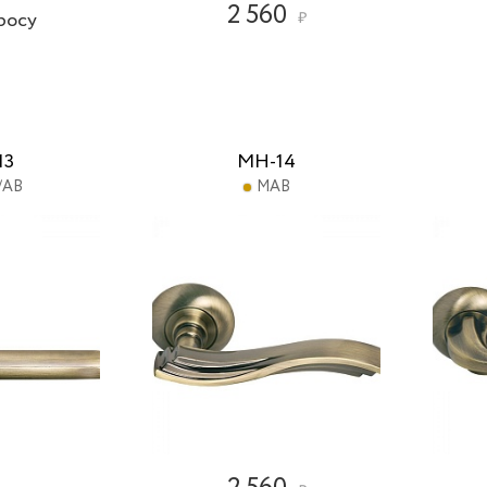
2 560
росу
₽
13
MH-14
/AB
MAB