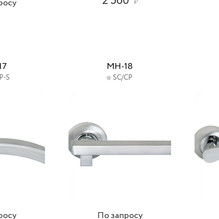
2 560
росу
₽
17
MH-18
P-S
SC/CP
росу
По запросу