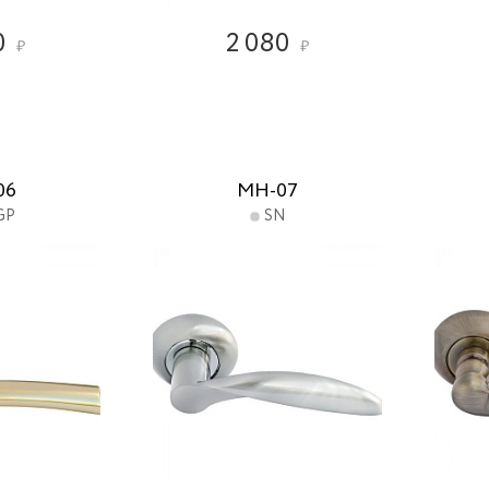
0
2 080
₽
₽
06
MH-07
GP
SN