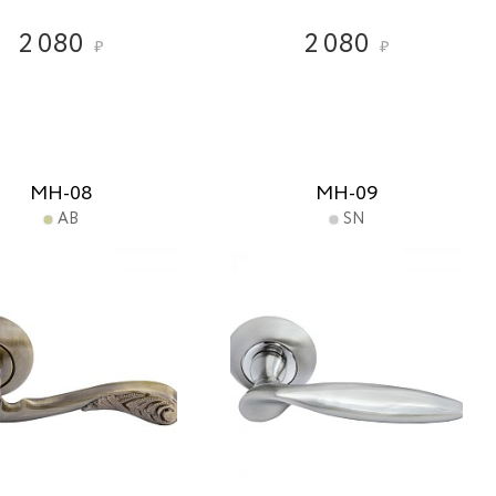
2 080
2 080
₽
₽
MH-08
MH-09
AB
SN