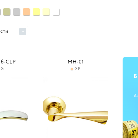
ости
>
36-CLP
MH-01
PG
GP
Б
А