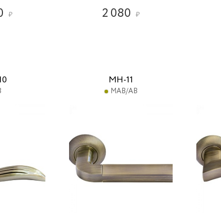
0
2 080
₽
₽
10
MH-11
B
MAB/AB