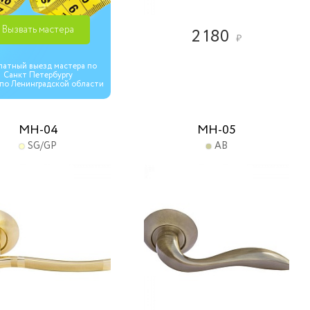
Вызвать мастера
2 180
₽
латный выезд мастера по
Санкт Петербургу
 по Ленинградской области
MH-04
MH-05
SG/GP
AB