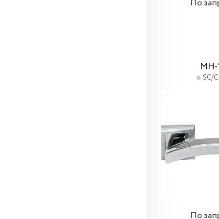
По зап
MH-
SC/C
По зап