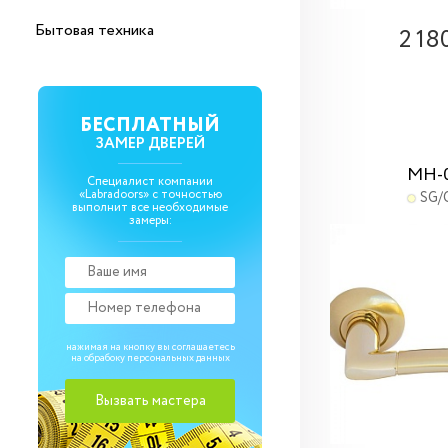
Бытовая техника
2 18
БЕСПЛАТНЫЙ
ЗАМЕР ДВЕРЕЙ
MH-
Специалист компании
«Labradoors» с точностью
SG/
выполнит все необходимые
замеры:
нажимая на кнопку вы соглашаетесь
на обрабоку
персональных данных