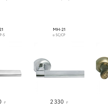
21
MH-21
P-S
SC/CP
0
2 330
₽
₽