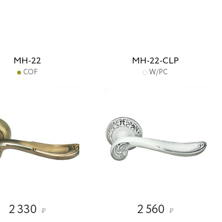
MH-22
MH-22-CLP
COF
W/PC
2 330
2 560
₽
₽