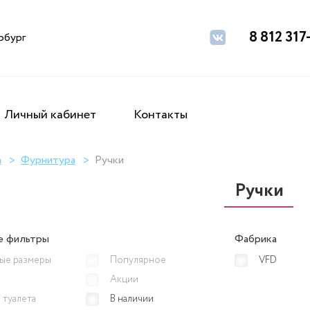
8 812 317
рбург
Личный кабинет
Контакты
а
Фурнитура
Ручки
Ручки
е фильтры
Фабрика
ые размеры
Популярное
VFD
Акции
 туалета
В наличии