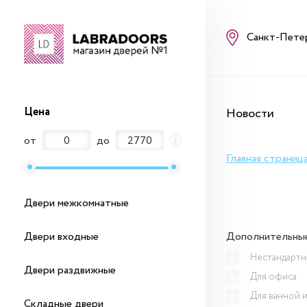
Санкт-Пете
Цена
Новости
от
до
₽
Главная страниц
Двери межкомнатные
Двери входные
Дополнительны
Нестандартн
Двери раздвижные
Для офиса
Для ванной и
Складные двери