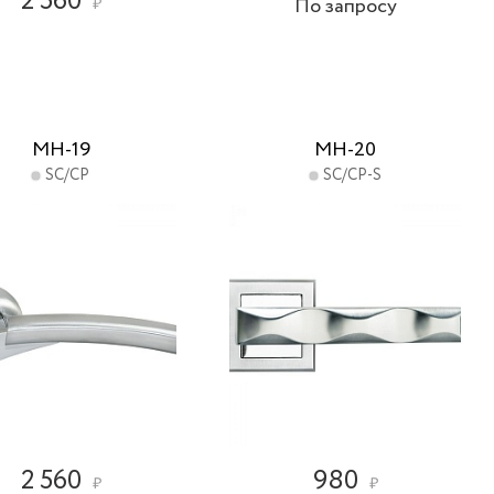
2 560
По запросу
₽
MH-19
MH-20
SC/CP
SC/CP-S
2 560
980
₽
₽