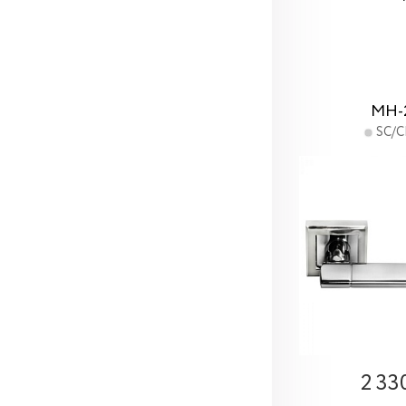
MH-
SC/C
2 33