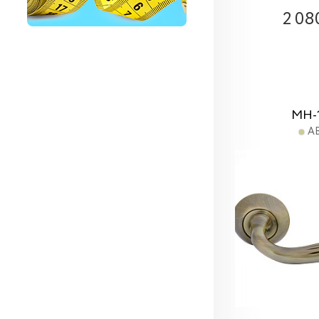
2 08
MH-
A