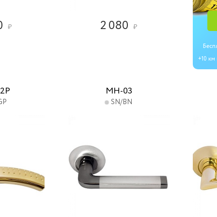
0
2 080
₽
₽
Бесп
+10 км
2P
MH-03
GP
SN/BN