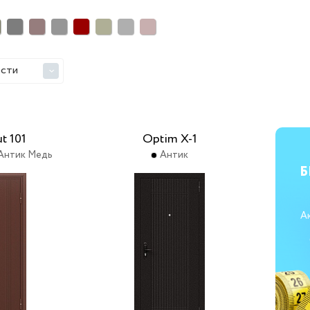
ости
>
t 101
Optim X-1
Антик Медь
Антик
Б
А