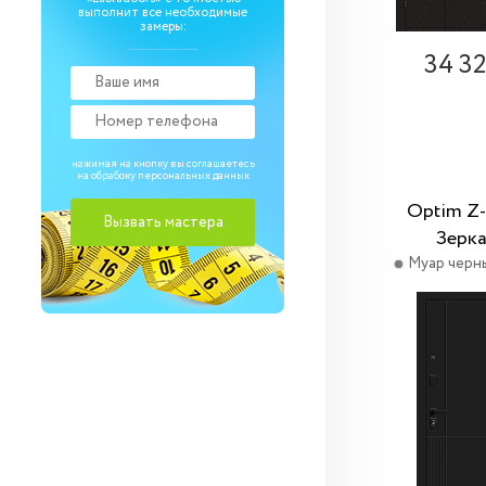
выполнит все необходимые
замеры:
34 3
нажимая на кнопку вы соглашаетесь
на обрабоку
персональных данных
Optim Z
Зерк
Муар черн