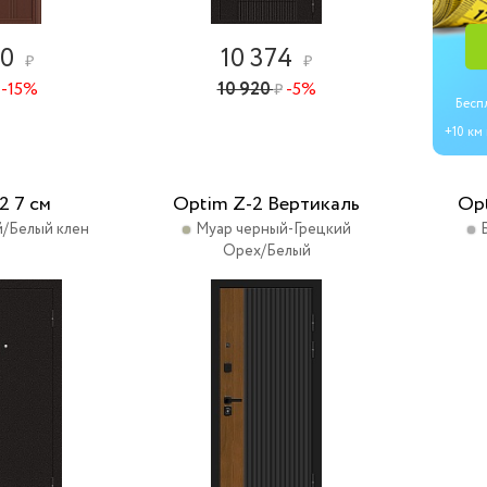
80
10 374
₽
₽
-15%
10 920
-5%
₽
Бесп
+10 км
2 7 см
Optim Z-2 Вертикаль
Op
/Белый клен
Муар черный-Грецкий
Орех/Белый