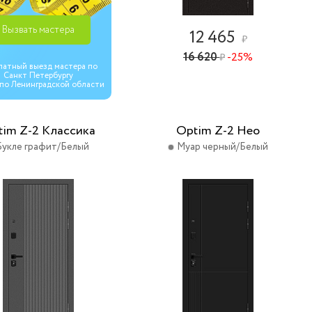
Вызвать мастера
12 465
₽
16 620
-25%
₽
латный выезд мастера по
Санкт Петербургу
 по Ленинградской области
tim Z-2 Классика
Optim Z-2 Нео
Букле графит/Белый
Муар черный/Белый