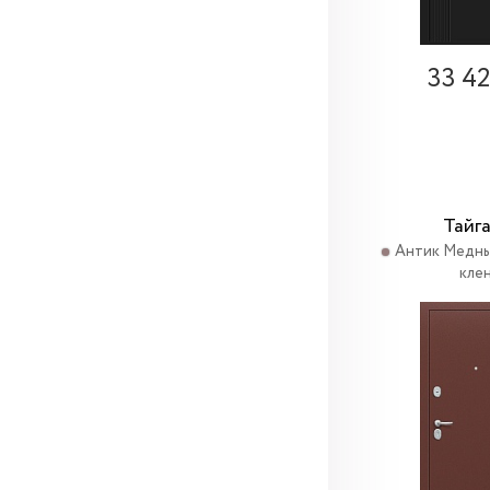
33 4
Тайга
Антик Медн
кле