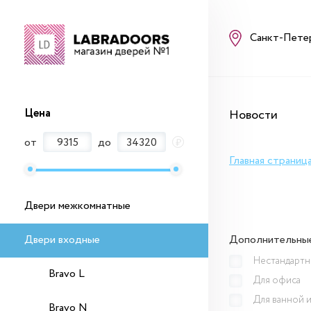
Санкт-Пете
Цена
Новости
от
до
₽
Главная страниц
Двери межкомнатные
Двери входные
Дополнительны
Нестандартн
Bravo L
Для офиса
Для ванной и
Bravo N