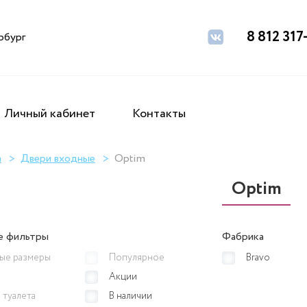
8 812 317
рбург
Личный кабинет
Контакты
а
Двери входные
Optim
Optim
е фильтры
Фабрика
ые размеры
Популярное
Bravo
Акции
 туалета
В наличии