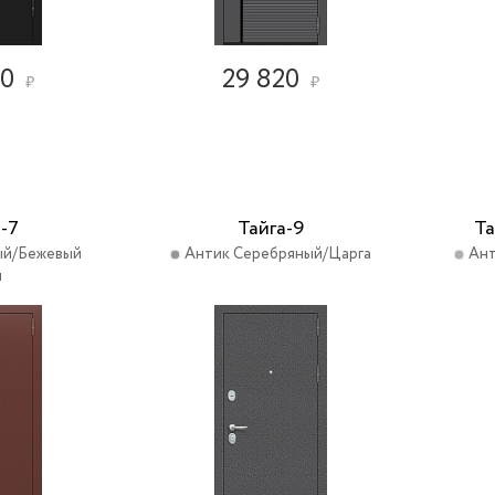
20
29 820
₽
₽
-7
Тайга-9
Та
ый/Бежевый
Антик Серебряный/Царга
Ант
н