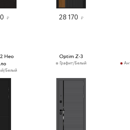
20
28 170
₽
₽
-2 Нео
Optim Z-3
ало
Графит/Белый
Ан
ый/Белый