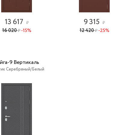
13 617
9 315
₽
₽
16 020
-15%
12 420
-25%
₽
₽
йга-9 Вертикаль
ик Серебряный/Белый