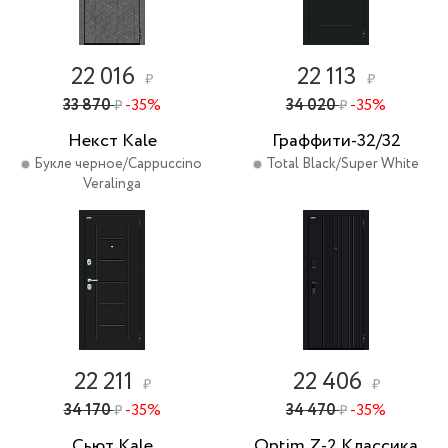
22 016
22 113
₽
₽
33 870
-35%
34 020
-35%
₽
₽
Некст Kale
Граффити-32/32
Букле черное/Cappuccino
Total Black/Super White
Veralinga
22 211
22 406
₽
₽
34 170
-35%
34 470
-35%
₽
₽
Сьют Kale
Optim Z-2 Классика