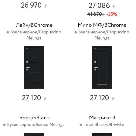
26 970
27 086
₽
₽
41 670
-35%
₽
Лайн/BChrome
Мило МФ/BChrome
Букле черное/Cappuccino
Букле черное/Cappuccino
Melinga
Melinga
27 120
27 120
₽
₽
Борн/SBlack
Матрикс-3
Букле черное/Bianco Melinga
Total Black/Off-white