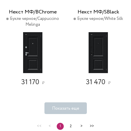
Некст МФ/BChrome
Некст МФ/SBlack
Букле черное/Cappuccino
Букле черное/White Silk
Melinga
31 170
31 470
₽
₽
Показать еще
<<
<
1
2
>
>>