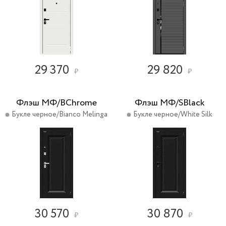
29 370
29 820
₽
₽
Флэш МФ/BChrome
Флэш МФ/SBlack
Букле черное/Bianco Melinga
Букле черное/White Silk
30 570
30 870
₽
₽