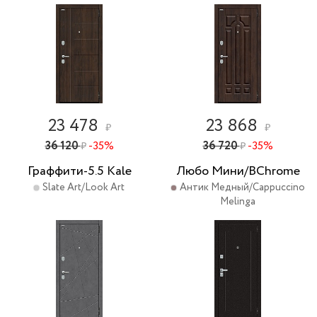
23 478
23 868
₽
₽
36 120
-35%
36 720
-35%
₽
₽
Граффити-5.5 Kale
Любо Мини/BChrome
Slate Art/Look Art
Антик Медный/Cappuccino
Melinga