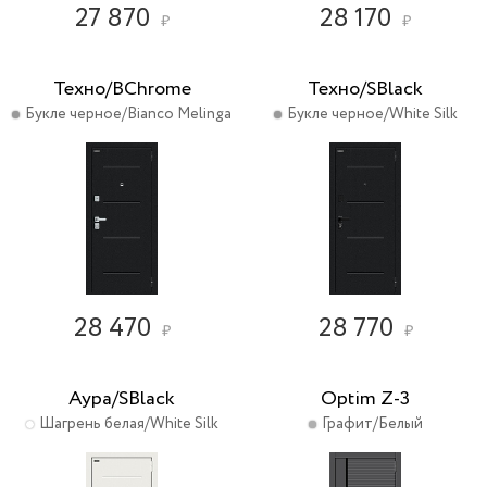
27 870
28 170
₽
₽
Техно/BChrome
Техно/SBlack
Букле черное/Bianco Melinga
Букле черное/White Silk
28 470
28 770
₽
₽
Аура/SBlack
Optim Z-3
Шагрень белая/White Silk
Графит/Белый