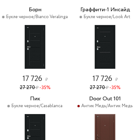
Борн
Граффити-1 Инсайд
Букле черное/Bianco Veralinga
Букле черное/Look Art
17 726
17 726
₽
₽
27 270
-35%
27 270
-35%
₽
₽
Пик
Door Out 101
Букле черное/Casablanca
Антик Медь/Антик Медь