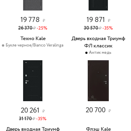
19 778
19 871
₽
₽
26 370
-25%
30 570
-35%
₽
₽
Техно Kale
Дверь входная Триумф
ФЛ классик
Букле черное/Bianco Veralinga
Антик медь
20 700
20 261
₽
₽
31 170
-35%
₽
Дверь входная Триумф
Флэш Kale