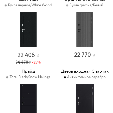
Букле черное/White Wood
Букле графит/Белый
22 770
22 406
₽
₽
34 470
-35%
₽
Прайд
Дверь входная Спартак
Total Black/Snow Melinga
Антик темное серебро