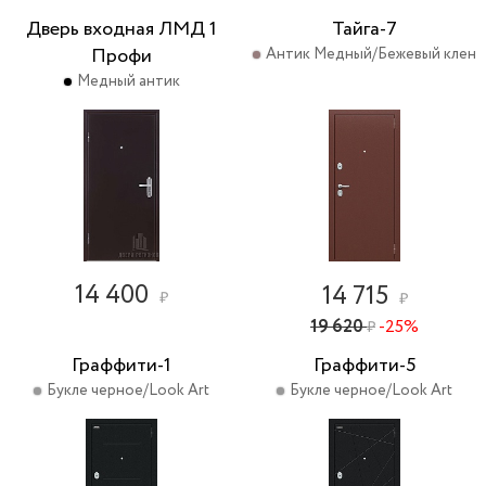
Дверь входная ЛМД 1
Тайга-7
Профи
Антик Медный/Бежевый клен
Медный антик
14 400
14 715
₽
₽
19 620
-25%
₽
Граффити-1
Граффити-5
Букле черное/Look Art
Букле черное/Look Art