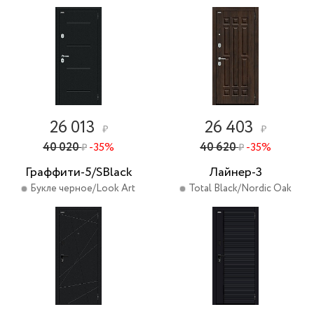
26 013
26 403
₽
₽
40 020
-35%
40 620
-35%
₽
₽
Граффити-5/SBlack
Лайнер-3
Букле черное/Look Art
Total Black/Nordic Oak