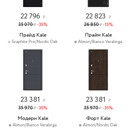
22 796
22 823
₽
₽
35 070
-35%
26 850
-15%
₽
₽
Прайд Kale
Прайм Kale
Graphite Pro/Nordic Oak
Almon/Bianco Veralinga
23 381
23 381
₽
₽
35 970
-35%
35 970
-35%
₽
₽
Модерн Kale
Форт Kale
Almon/Bianco Veralinga
Almon/Nordic Oak