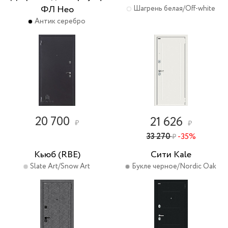
ФЛ Нео
Шагрень белая/Off-white
Антик серебро
20 700
21 626
₽
₽
33 270
-35%
₽
Кьюб (RBE)
Сити Kale
Slate Art/Snow Art
Букле черное/Nordic Oak