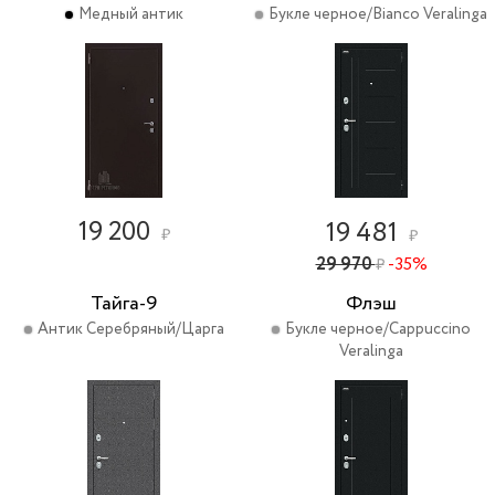
Медный антик
Букле черное/Bianco Veralinga
19 200
19 481
₽
₽
29 970
-35%
₽
Тайга-9
Флэш
Антик Серебряный/Царга
Букле черное/Cappuccino
Veralinga