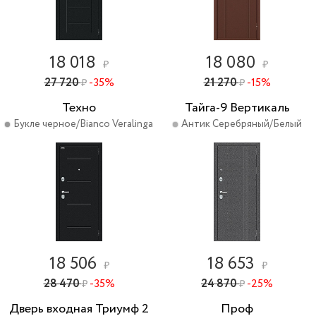
18 018
18 080
₽
₽
27 720
-35%
21 270
-15%
₽
₽
Техно
Тайга-9 Вертикаль
Букле черное/Bianco Veralinga
Антик Серебряный/Белый
18 506
18 653
₽
₽
28 470
-35%
24 870
-25%
₽
₽
Дверь входная Триумф 2
Проф