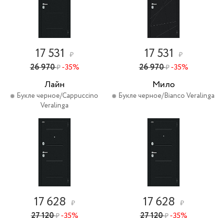
17 531
17 531
₽
₽
26 970
-35%
26 970
-35%
₽
₽
Лайн
Мило
Букле черное/Cappuccino
Букле черное/Bianco Veralinga
Veralinga
17 628
17 628
₽
₽
27 120
-35%
27 120
-35%
₽
₽