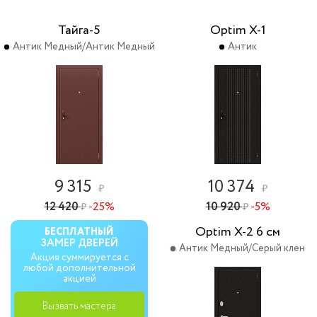
Тайга-5
Optim X-1
Антик Медный/Антик Медный
Антик
9 315
10 374
₽
₽
12 420
-25%
10 920
-5%
₽
₽
Optim X-2 6 см
БЕСПЛАТНЫЙ
ЗАМЕР ДВЕРЕЙ
Антик Медный/Серый клен
Акция суммируется с
любой дополнительной
акцией
Вызвать мастера