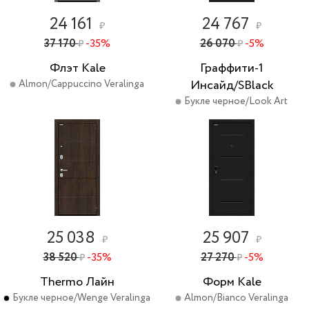
24 161
24 767
₽
₽
37 170
-35%
26 070
-5%
₽
₽
Флэт Kale
Граффити-1
Инсайд/SBlack
Almon/Cappuccino Veralinga
Букле черное/Look Art
25 038
25 907
₽
₽
38 520
-35%
27 270
-5%
₽
₽
Thermo Лайн
Форм Kale
Букле черное/Wenge Veralinga
Almon/Bianco Veralinga