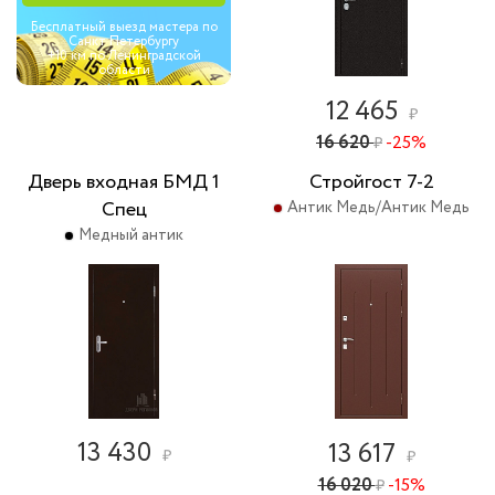
Бесплатный выезд мастера по
Санкт Петербургу
+10 км по Ленинградской
области
12 465
₽
16 620
-25%
₽
Дверь входная БМД 1
Стройгост 7-2
Спец
Антик Медь/Антик Медь
Медный антик
13 430
13 617
₽
₽
16 020
-15%
₽