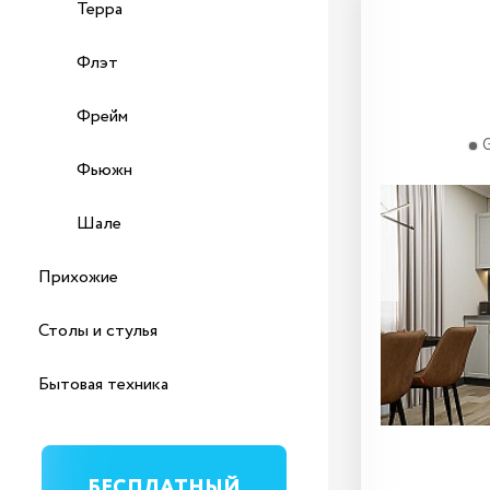
Терра
Флэт
Фрейм
Сканди-06
White Silkwood/Cream Silkwood
G
Фьюжн
Шале
Прихожие
Столы и стулья
Бытовая техника
62 325
₽
БЕСПЛАТНЫЙ