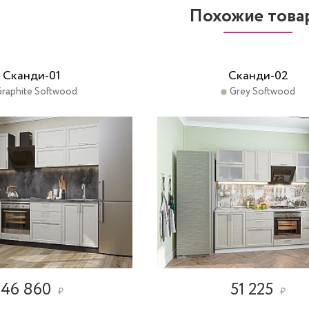
Похожие това
Сканди-01
Сканди-02
raphite Softwood
Grey Softwood
46 860
51 225
₽
₽