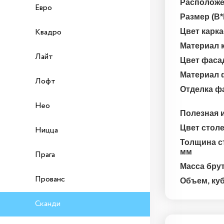
Располож
Евро
Размер (В*
Квадро
Цвет карк
Материал 
Лайт
Цвет фаса
Материал 
Лофт
Отделка ф
Нео
Полезная 
Цвет стол
Ницца
Толщина с
мм
Прага
Масса брут
Прованс
Объем, ку
Сканди