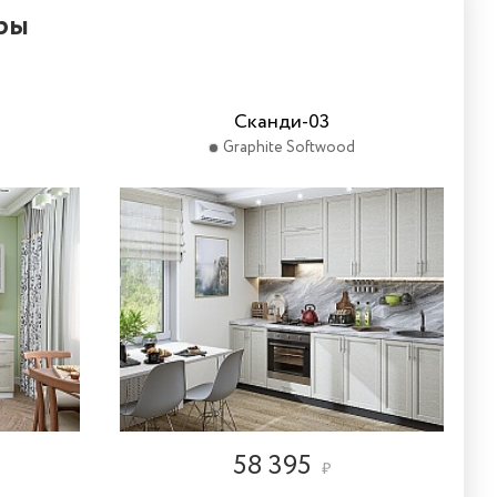
ры
Сканди-03
Graphite Softwood
58 395
₽