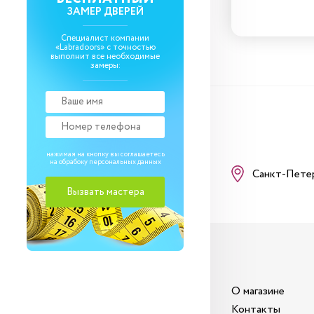
ЗАМЕР ДВЕРЕЙ
Специалист компании
«Labradoors» с точностью
выполнит все необходимые
замеры:
нажимая на кнопку вы соглашаетесь
на обрабоку
персональных данных
Санкт-Пете
О магазине
Контакты