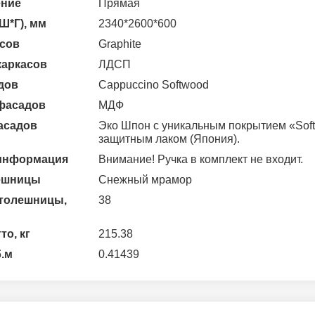
ение
Прямая
Ш*Г), мм
2340*2600*600
асов
Graphite
каркасов
ЛДСП
дов
Cappuccino Softwood
фасадов
МДФ
асадов
Эко Шпон с уникальным покрытием «Soft-touch» и
защитным лаком (Япония).
информация
Внимание! Ручка в комплект не входит.
ешницы
Снежный мрамор
толешницы,
38
то, кг
215.38
б.м
0.41439