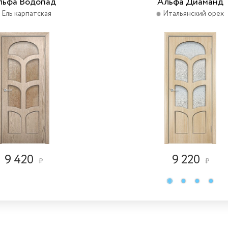
льфа Водопад
Альфа Диаманд
Ель карпатская
Итальянский орех
9 420
9 220
₽
₽