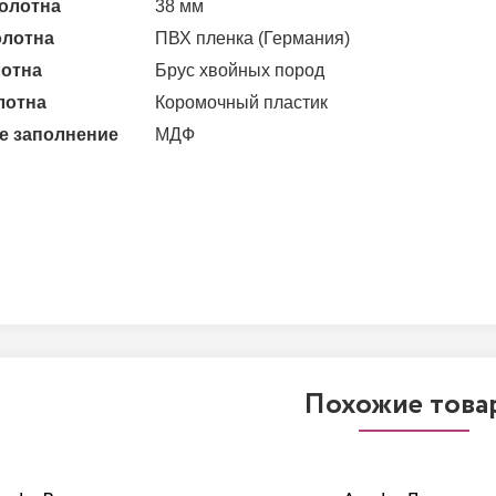
олотна
38 мм
олотна
ПВХ пленка (Германия)
лотна
Брус хвойных пород
лотна
Коромочный пластик
е заполнение
МДФ
Похожие това