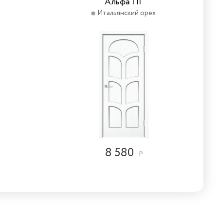
Альфа ПГ
Итальянский орех
8 580
₽