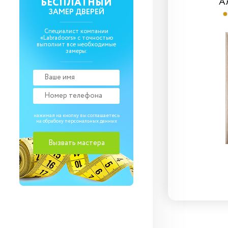
Браво-0.81
А
БЕСПЛАТНЫЙ
ЗАМЕР ДВЕРЕЙ
Cream Pro
Специалист компании
«Labradoors» с точностью
выполнит все необходимые
замеры:
нажимая на кнопку вы соглашаетесь
на обрабоку
персональных данных
5 970
₽