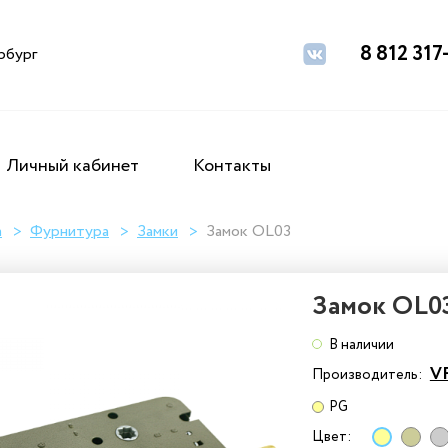
8 812 317
рбург
Личный кабинет
Контакты
а
Фурнитура
Замки
Замок OL03
Замок OL0
В наличии
V
Производитель:
PG
Цвет: