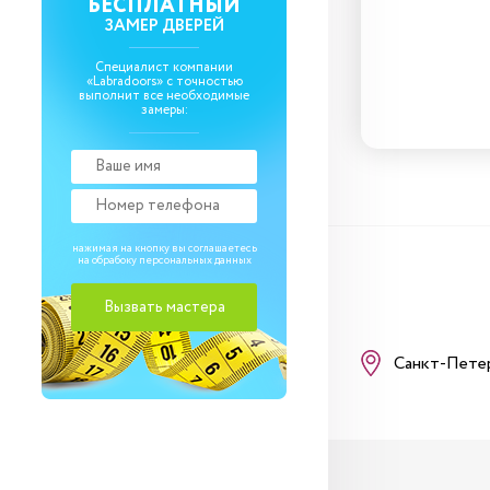
БЕСПЛАТНЫЙ
ЗАМЕР ДВЕРЕЙ
1 330
₽
Специалист компании
«Labradoors» с точностью
выполнит все необходимые
замеры:
нажимая на кнопку вы соглашаетесь
на обрабоку
персональных данных
Санкт-Пете