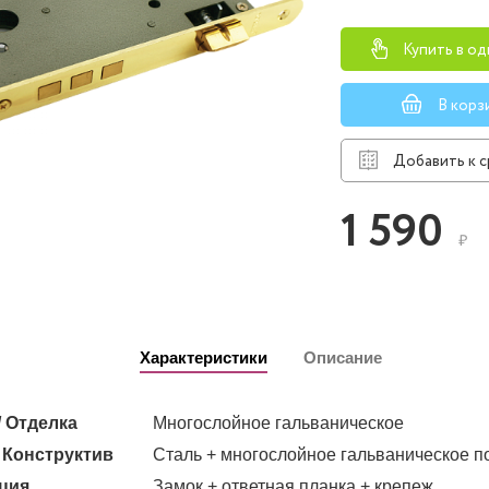
Купить в од
В корз
Добавить к 
1 590
₽
Характеристики
Описание
/ Отделка
Многослойное гальваническое
 Конструктив
Сталь + многослойное гальваническое 
ция
Замок + ответная планка + крепеж