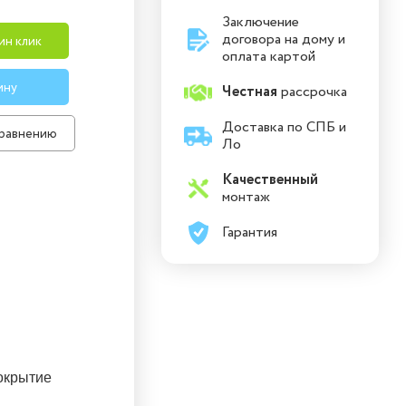
Заключение
договора на дому и
ин клик
оплата картой
ину
Честная
рассрочка
Доставка по СПБ и
сравнению
Ло
Качественный
монтаж
Гарантия
покрытие