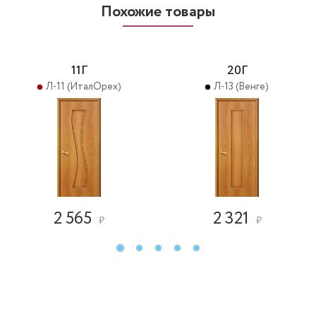
Похожие товары
11Г
20Г
Л-11 (ИталОрех)
Л-13 (Венге)
2 565
2 321
₽
₽