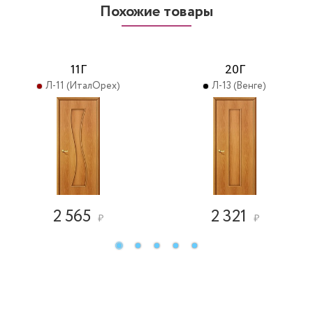
Похожие товары
11Г
20Г
Л-11 (ИталОрех)
Л-13 (Венге)
2 565
2 321
₽
₽