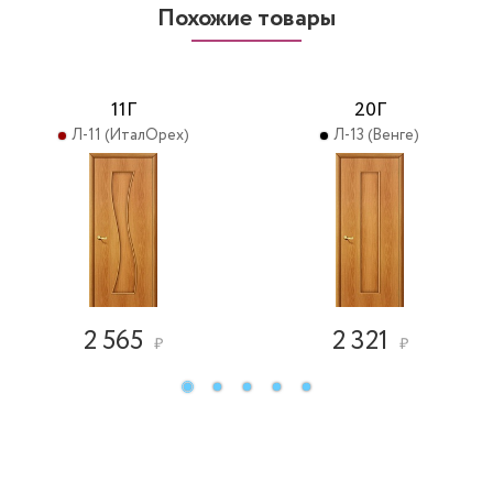
Похожие товары
11Г
20Г
Л-11 (ИталОрех)
Л-13 (Венге)
2 565
2 321
₽
₽