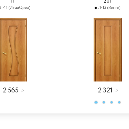
11Г
20Г
Л-11 (ИталОрех)
Л-13 (Венге)
2 565
2 321
₽
₽