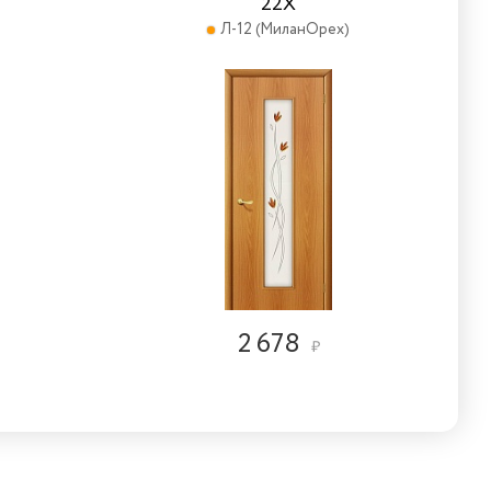
22Х
Л-12 (МиланОрех)
2 678
₽