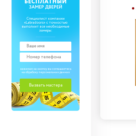
6Г
БЕСПЛАТНЫЙ
ЗАМЕР ДВЕРЕЙ
Л-11 (ИталОрех)
Специалист компании
«Labradoors» с точностью
выполнит все необходимые
замеры:
нажимая на кнопку вы соглашаетесь
на обрабоку
персональных данных
3 420
₽