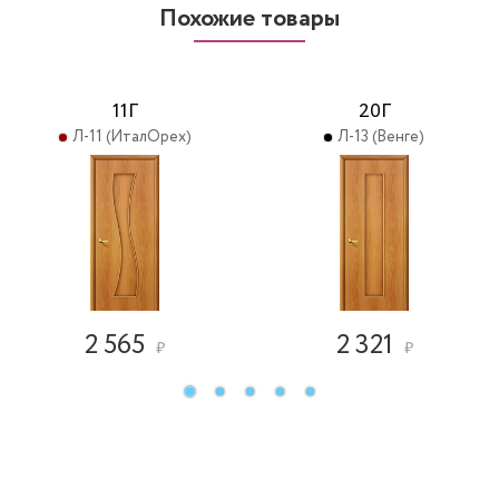
Похожие товары
11Г
20Г
Л-11 (ИталОрех)
Л-13 (Венге)
2 565
2 321
₽
₽