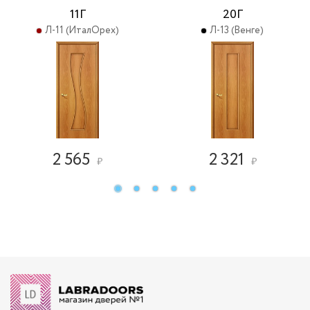
11Г
20Г
Л-11 (ИталОрех)
Л-13 (Венге)
2 565
2 321
₽
₽