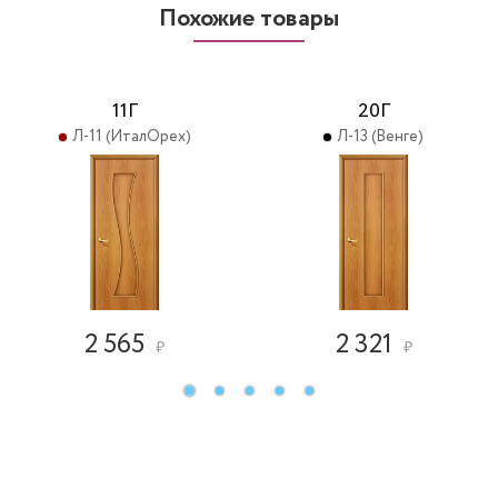
Похожие товары
11Г
20Г
Л-11 (ИталОрех)
Л-13 (Венге)
2 565
2 321
₽
₽