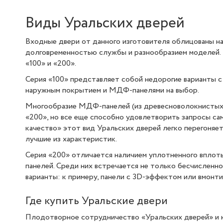
Виды Уральских дверей
Входные двери от данного изготовителя облицованы н
долговременностью службы и разнообразием моделей. 
«100» и «200».
Серия «100» представляет собой недорогие варианты 
наружным покрытием и МДФ-панелями на выбор.
Многообразие МДФ-панелей (из древесноволокнистых п
«200», но все еще способно удовлетворить запросы са
качество» этот вид Уральских дверей легко перегоняе
лучшие из характеристик.
Серия «200» отличается наличием уплотненного вплот
панелей. Среди них встречается не только бесчисленн
варианты: к примеру, панели с 3D-эффектом или вмонт
Где купить Уральские двери
Плодотворное сотрудничество «Уральских дверей» и к