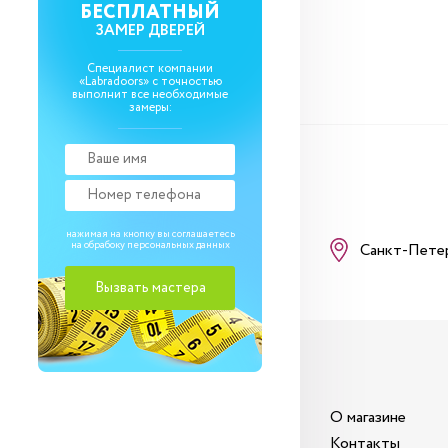
БЕСПЛАТНЫЙ
ЗАМЕР ДВЕРЕЙ
Специалист компании
«Labradoors» с точностью
выполнит все необходимые
замеры:
нажимая на кнопку вы соглашаетесь
на обрабоку
персональных данных
Санкт-Пете
О магазине
Контакты