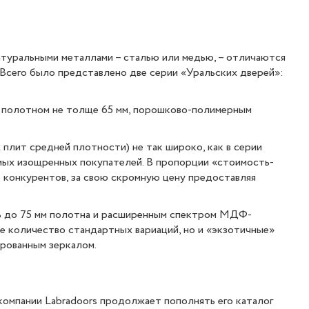
атуральными металлами – сталью или медью, – отличаются
Всего было представлено две серии «Уральских дверей»:
с полотном не толще 65 мм, порошково-полимерным
лит средней плотности) не так широко, как в серии
мых изощренных покупателей. В пропорции «стоимость-
т конкурентов, за свою скромную цену предоставляя
ь до 75 мм полотна и расширенным спектром МДФ-
ое количество стандартных вариаций, но и «экзотичные»
ированным зеркалом.
омпании Labradoors продолжает пополнять его каталог