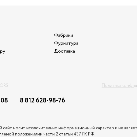
Фабрики
Фурнитура
ору
Доставка
OORS
Политика конфид
-08
8 812 628-98-76
 сайт носит исключительно информационный характер и не являе
яемой положениями части 2 статьи 437 ГК РФ.