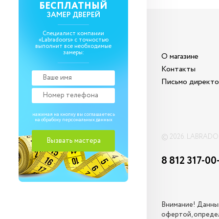
БЕСПЛАТНЫЙ
ЗАМЕР ДВЕРЕЙ
Специалист компании
«Labradoors» с точностью
выполнит все необходимые
замеры:
О магазине
Контакты
Письмо директ
нажимая на кнопку вы соглашаетесь
на обрабоку
персональных данных
© 2026. LABRAD
8 812 317-00
Внимание! Данный
офертой, определ